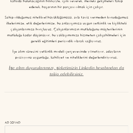
katkıda bulunacağının bilinciyle, işini severek, mesleki gelişmeleri takip
ederek, başarının bir parçası olmak için çalışır.
Sahip olduğumuz niteliksel büyüklüğümüzü, asla taviz vermeden koruduğumuz
ilkelerimize, etik değerlerimize, bu anlayışımıza uygun yetkinlik ve kişilikteki
çalışanlarımıza borçluyuz. Çalışanlarımızın mutluluğunu müşterilerinin
mutluluğu kadar düşünüyor, bu yaklaşımımıza hizmeten çalışabilmeleri için
gerekli eğitimleri periyodik olarak sağlıyoruz.
İşe alım sürecini yetkinlik modeli çerçevesinde yönetiyor, adayların
pozisyona uygunluğu, kabiliyet ve niteliklerini değerlendiriyoruz.
İşe alım duyurularımızı, şirketimizin Linkedin hesabından da
takip edebilirsiniz.
AD SOYAD